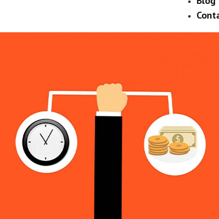
Blog
Cont