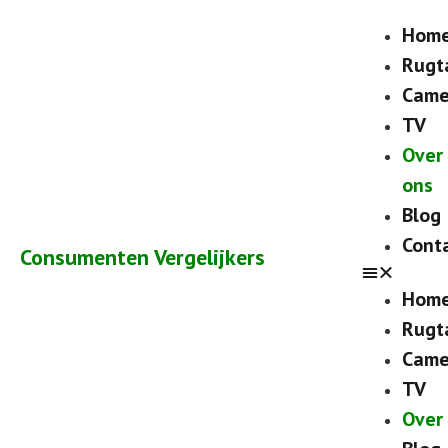
Hom
Rugt
Came
TV
Over
ons
Blog
Cont
Consumenten Vergelijkers
Hom
Rugt
Came
TV
Over